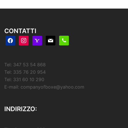
CONTATTI
facebook
instagram
yahoo
mail
phone
Tel: 347 53 54 868
Tel: 335 76 20 954
Tel: 331 60 10 290
E-mail:
companyofboxe@yahoo.com
INDIRIZZO: