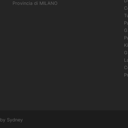
D
Provincia di MILANO
C
Tu
P
G
P
K
G
L
C
P
 by
Sydney