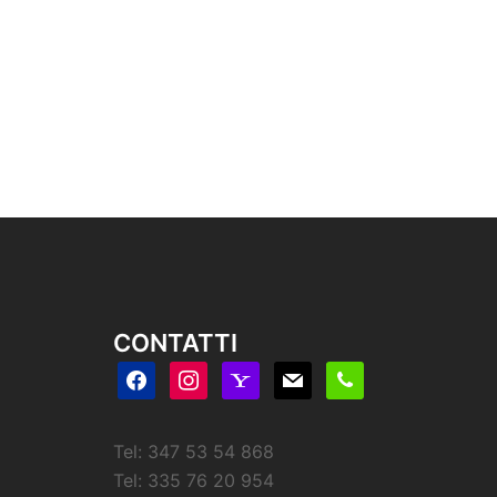
CONTATTI
facebook
instagram
yahoo
mail
phone
Tel: 347 53 54 868
Tel: 335 76 20 954