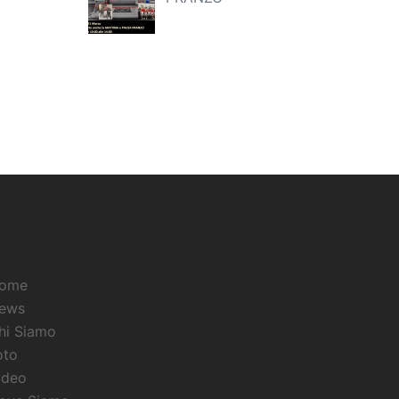
ome
ews
hi Siamo
oto
ideo