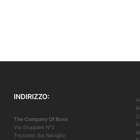
INDIRIZZO:
H
N
C
The Company Of Boxe
F
Via Stoppani N°2
V
Trezzano Sul Naviglio