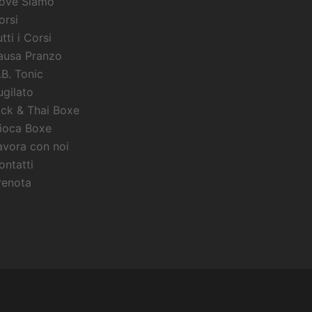
ove Siamo
orsi
tti i Corsi
ausa Pranzo
.B. Tonic
ugilato
ick & Thai Boxe
ioca Boxe
avora con noi
ontatti
renota