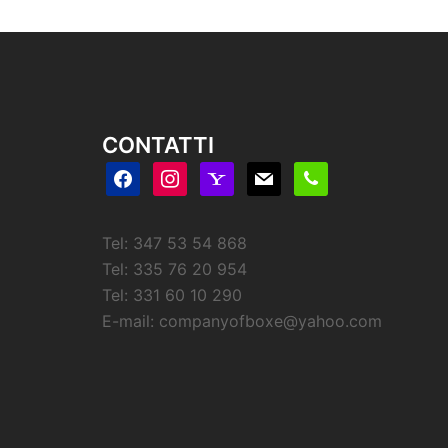
CONTATTI
facebook
instagram
yahoo
mail
phone
Tel: 347 53 54 868
Tel: 335 76 20 954
Tel: 331 60 10 290
E-mail:
companyofboxe@yahoo.com