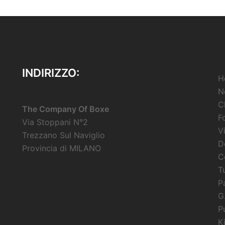
INDIRIZZO:
H
N
C
The Company Of Boxe
F
Via Stoppani N°2
V
Trezzano Sul Naviglio
D
Provincia di MILANO
C
Tu
P
G
P
K