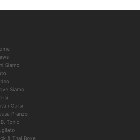
ome
ews
hi Siamo
oto
ideo
ove Siamo
orsi
tti i Corsi
ausa Pranzo
.B. Tonic
ugilato
ick & Thai Boxe